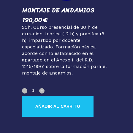
MONTAJE DE ANDAMIOS
190,00
€
20h. Curso presencial de 20 h de
duración, teórica (12 h) y práctica (8
h), impartido por docente
especializado. Formación básica
acorde con lo establecido en el
apartado en el Anexo II del R.D.
1215/1997, sobre la formación para el
montaje de andamios.
Montaje
de
AÑADIR AL CARRITO
andamios
quantity