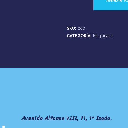
AÑADIR A
de
manipuladora
telescópica
SKU:
200
CATEGORÍA:
Maquinaria
quantity
Avenida Alfonso VIII, 11, 1º Izqda.