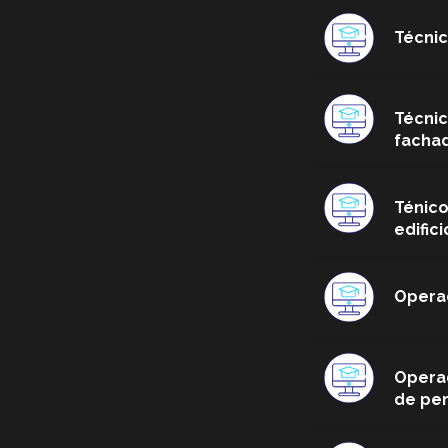
Técnic
Técnic
facha
Ténico
edifici
Operad
Operad
de pe