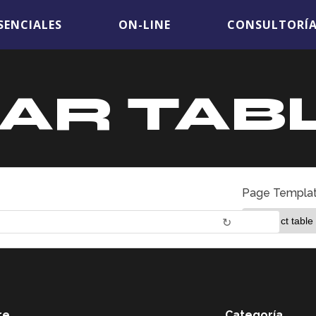
SENCIALES
ON-LINE
CONSULTORÍ
AR TAB
Page Templat
↻
re
Categoría