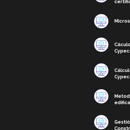
certif
Micros
Cáculo
Cypec
Cálcul
Cypec
Metodo
edific
Gestió
Const