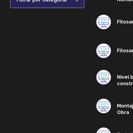
Mostrar todos
Fitosa
Metal otras actividades
Cursos Online
Energías renovables y
Fitosa
eficiencia energética
Fitosanitarios, Bienestar
Animal y Desfibrilador
Nivel 
Maquinaria
constr
Seguridad Construcción e
Industria
Montaj
Tarjeta Profesional de la
Obra
Construcción
Tarjeta Profesional del metal