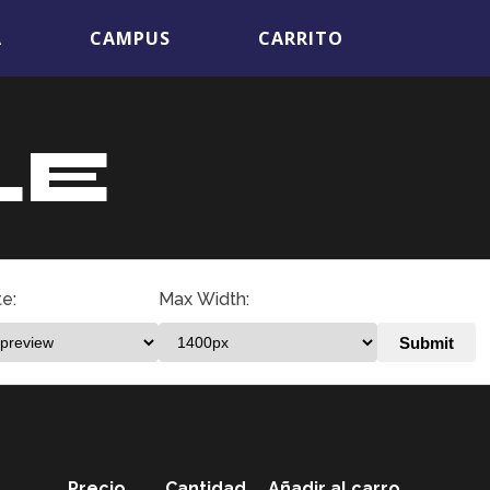
A
CAMPUS
CARRITO
LE
e:
Max Width:
Precio
Cantidad
Añadir al carro